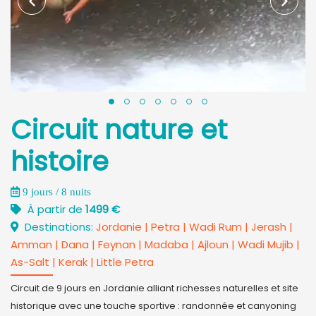
Circuit nature et
histoire
9 jours / 8 nuits
À partir de
1499 €
Destinations:
Jordanie
|
Petra
|
Wadi Rum
|
Jerash
|
Amman
|
Dana
|
Feynan
|
Madaba
|
Ajloun
|
Wadi Mujib
|
As-Salt
|
Kerak
|
Little Petra
Circuit de 9 jours en Jordanie alliant richesses naturelles et site
historique avec une touche sportive : randonnée et canyoning