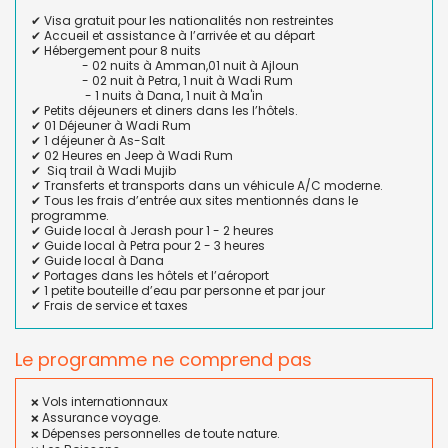
✔ Visa gratuit pour les nationalités non restreintes
✔ Accueil et assistance à l’arrivée et au départ
✔ Hébergement pour 8 nuits
- 02 nuits à Amman,01 nuit à Ajloun
- 02 nuit à Petra, 1 nuit à Wadi Rum
- 1 nuits à Dana, 1 nuit à Ma'in
✔ Petits déjeuners et diners dans les l’hôtels.
✔ 01 Déjeuner à Wadi Rum
✔ 1 déjeuner à As-Salt
✔ 02 Heures en Jeep à Wadi Rum
✔ Siq trail à Wadi Mujib
✔ Transferts et transports dans un véhicule A/C moderne.
✔ Tous les frais d’entrée aux sites mentionnés dans le
programme.
✔ Guide local à Jerash pour 1 - 2 heures
✔ Guide local à Petra pour 2 - 3 heures
✔ Guide local à Dana
✔ Portages dans les hôtels et l’aéroport
✔ 1 petite bouteille d’eau par personne et par jour
✔ Frais de service et taxes
Le programme ne comprend pas
Vols internationnaux
❌
Assurance voyage.
❌
Dépenses personnelles de toute nature.
❌