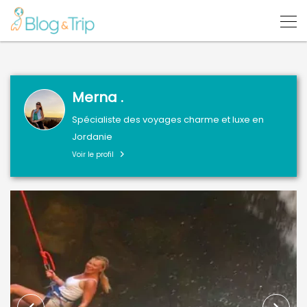
Merna .
Spécialiste des voyages charme et luxe en
Jordanie
Voir le profil