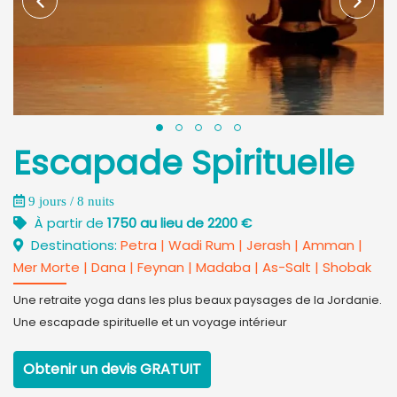
Escapade Spirituelle
9 jours / 8 nuits
À partir de
1750 au lieu de 2200 €
Destinations:
Petra
|
Wadi Rum
|
Jerash
|
Amman
|
Mer Morte
|
Dana
|
Feynan
|
Madaba
|
As-Salt
|
Shobak
Une retraite yoga dans les plus beaux paysages de la Jordanie.
Une escapade spirituelle et un voyage intérieur
Obtenir un devis
GRATUIT