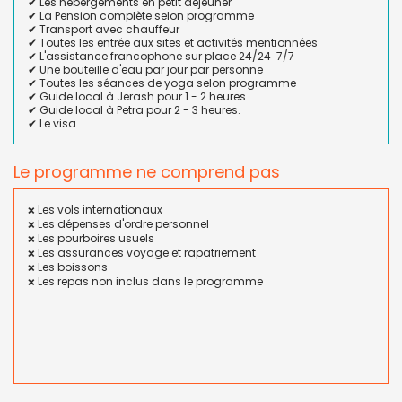
✔ Les hébergements en petit déjeuner
✔ La Pension complète selon programme
✔ Transport avec chauffeur
✔ Toutes les entrée aux sites et activités mentionnées
✔ L'assistance francophone sur place 24/24 7/7
✔ Une bouteille d'eau par jour par personne
✔ Toutes les séances de yoga selon programme
✔ Guide local à Jerash pour 1 - 2 heures
✔ Guide local à Petra pour 2 - 3 heures.
✔ Le visa
Le programme ne comprend pas
Les vols internationaux
❌
Les dépenses d'ordre personnel
❌
Les pourboires usuels
❌
Les assurances voyage et rapatriement
❌
Les boissons
❌
Les repas non inclus dans le programme
❌