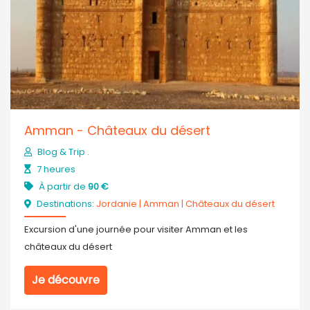
Amman - Châteaux du désert
Blog & Trip .
7 heures
À partir de
90 €
Destinations:
Jordanie
|
Amman
|
Châteaux du désert
Excursion d'une journée pour visiter Amman et les
châteaux du désert
Je découvre