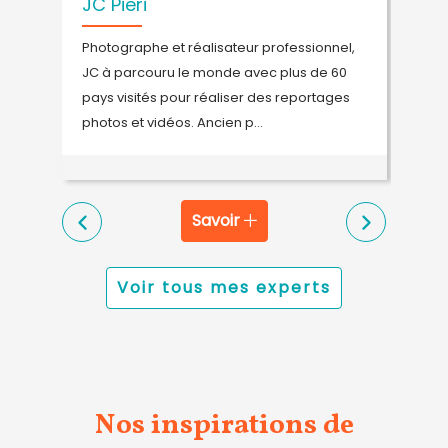
JC Pieri
W
Photographe et réalisateur professionnel,
H
JC à parcouru le monde avec plus de 60
d
pays visités pour réaliser des reportages
p
photos et vidéos. Ancien p...
a
Savoir
Voir tous mes experts
Nos inspirations de