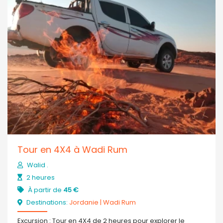
Tour en 4X4 à Wadi Rum
Walid .
2 heures
À partir de
45 €
Destinations:
Jordanie
|
Wadi Rum
Excursion : Tour en 4X4 de 2 heures pour explorer le