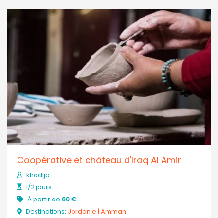
Coopérative et château d'Iraq Al Amir
khadija .
1/2 jours
À partir de
60 €
Destinations:
Jordanie
|
Amman