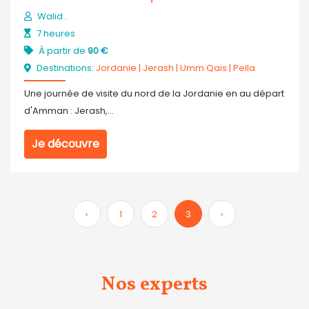
Walid .
7 heures
À partir de
90 €
Destinations:
Jordanie
|
Jerash
|
Umm Qais
|
Pella
Une journée de visite du nord de la Jordanie en au départ
d'Amman : Jerash,...
Je découvre
‹
1
2
3
›
Nos experts