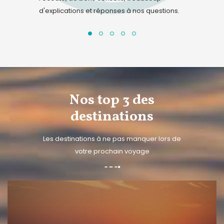
d'explications et réponses à nos questions.
que partie 
Nos top 3 des
destinations
Les destinations à ne pas manquer lors de
votre prochain voyage