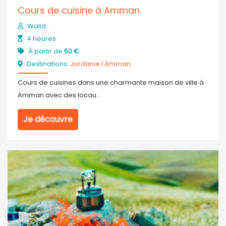
Cours de cuisine à Amman
Walid .
4 heures
À partir de
50 €
Destinations:
Jordanie
|
Amman
Cours de cuisines dans une charmante maison de ville à
Amman avec des locau...
Je découvre