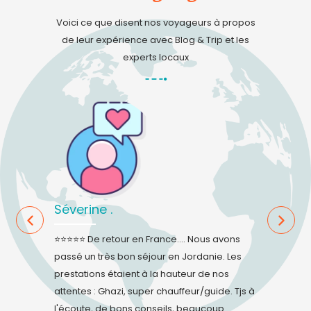
Voici ce que disent nos voyageurs à propos
de leur expérience avec Blog & Trip et les
experts locaux
Séverine .
Sandie .
éactive et à
⭐⭐⭐⭐⭐ De retour en France.... Nous avons
⭐⭐⭐⭐⭐ L'équ
passé un très bon séjour en Jordanie. Les
changement
prestations étaient à la hauteur de nos
respecter. D
attentes : Ghazi, super chauffeur/guide. Tjs à
réactifs et 
l'écoute, de bons conseils, beaucoup
encore pu fi