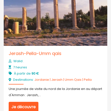
Jerash-Pella-Umm qais
Walid .
7 heures
À partir de
90 €
Destinations:
Jordanie
|
Jerash
|
Umm Qais
|
Pella
Une journée de visite du nord de la Jordanie en au départ
d'Amman : Jerash,...
Je découvre