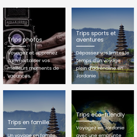
Trips sports et
Trips photos
aventures
Voyagez et apprenez
Dépassez vos limites le
à immortaliser vos
temps d'un voyage
meilleurs moments de
plein d'adrénaline en
vacances
Jordanie
Trips eco-friendly
Trips en famille
Voyagez en Jordanie
Un voyage en famille
avec une emprunte