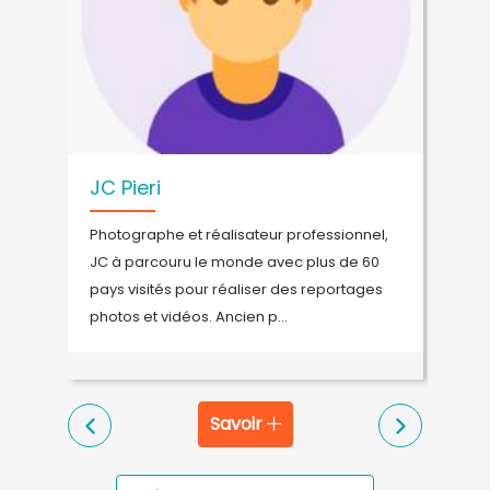
JC Pieri
W
Photographe et réalisateur professionnel,
H
JC à parcouru le monde avec plus de 60
d
pays visités pour réaliser des reportages
p
photos et vidéos. Ancien p...
a
Savoir