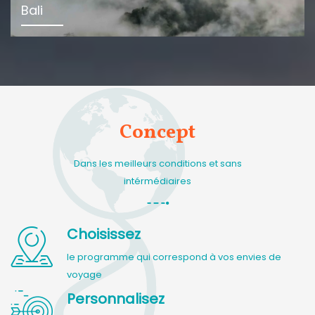
Bali
Concept
Dans les meilleurs conditions et sans
intérmédiaires
Choisissez
le programme qui correspond à vos envies de
voyage
Personnalisez