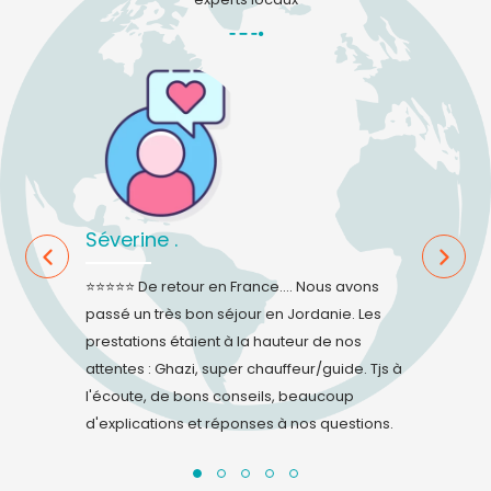
Séverine .
Sandie .
éactive et à
⭐⭐⭐⭐⭐ De retour en France.... Nous avons
⭐⭐⭐⭐⭐ L'équ
passé un très bon séjour en Jordanie. Les
changement
prestations étaient à la hauteur de nos
respecter. D
attentes : Ghazi, super chauffeur/guide. Tjs à
réactifs et 
l'écoute, de bons conseils, beaucoup
encore pu fi
d'explications et réponses à nos questions.
que partie 