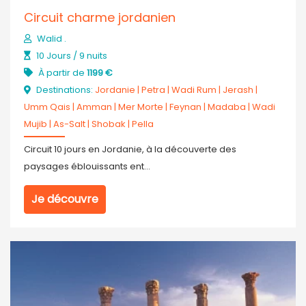
Circuit charme jordanien
Walid .
10 Jours / 9 nuits
À partir de
1199 €
Destinations:
Jordanie
|
Petra
|
Wadi Rum
|
Jerash
|
Umm Qais
|
Amman
|
Mer Morte
|
Feynan
|
Madaba
|
Wadi
Mujib
|
As-Salt
|
Shobak
|
Pella
Circuit 10 jours en Jordanie, à la découverte des
paysages éblouissants ent...
Je découvre