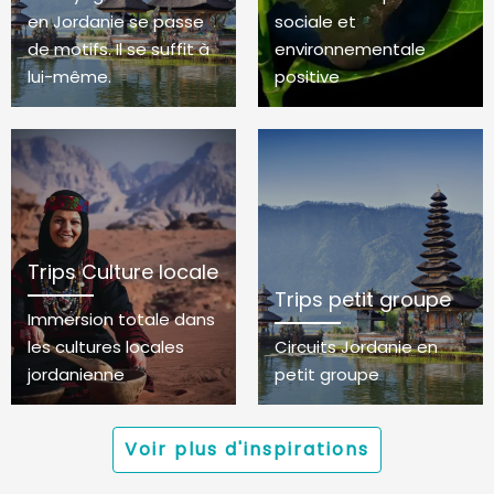
en Jordanie se passe
sociale et
de motifs. Il se suffit à
environnementale
lui-même.
positive
Trips Culture locale
Trips petit groupe
Immersion totale dans
les cultures locales
Circuits Jordanie en
jordanienne
petit groupe
Voir plus d'inspirations